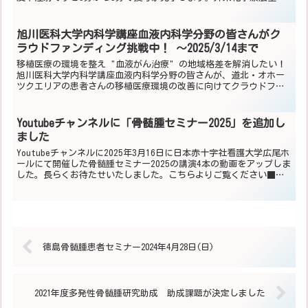
の滞在時間が大きく短縮されることになります。効果や副作用...
旭川医科大学内科学講座血液内科学分野の皆さんがク
ラウドファンディング挑戦中！ ～2025/3/14まで
移植医療の環境を整え "血液がん治療" の地域格差を解消したい！
旭川医科大学内科学講座血液内科学分野の皆さんが、道北・オホー
ツクエリアの患者さんの移植医療環境の改善に向けてクラウドファ
ンディングに挑戦されています。募集期間は 2025/1/...
Youtubeチャンネルに「骨髄腫セミナー2025」を追加し
ました
Youtubeチャンネルに2025年3月16日に日本赤十字社看護大学広尾ホ
ールにて開催した骨髄腫セミナー2025の講演4本の動画をアップしま
した。長らくお待たせいたしました。こちらよりご覧ください■内
容①骨髄腫ってどんな病気？ 北里大学 ...
徳島骨髄腫患者セミナー2024年4月28日(日)
2021年度多発性骨髄腫研究助成 助成課題が決定しました