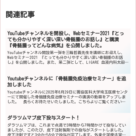
関連記事
YouTubeチャンネルを開設し、Webセミナー2021『とっ
ても分かりやすく深い深い骨髄腫のお話し』と講演
『骨髄腫ってどんな病気』を公開しました。
YouTubeチャンネル開設第一弾を三輪哲義先生を講師にお迎えし、
Webセミナー2021 『とっても分かりやすく深い深い骨髄腫のお話
し』を公開しました。また、第二弾として、LIGARE 血液内科太田
クリニック・心斎橋 太田健介先生の講演『骨...
Youtubeチャンネルに「骨髄腫免疫治療セミナー」を追
加しました
Youtubeチャンネルに2025年6月29日に獨協医科大学埼玉医療センタ
ーにて開催した骨髄腫免疫治療セミナーの講演の動画をアップしま
した。 長らくお待たせいたしました。こちらよりご覧ください■
内容①「骨髄腫ってどんな病気？骨髄腫の治療」獨...
ダラツムマブ皮下投与スタート！
ダラツムマブは、これまで点滴で3時間から7時間かけて投与してい
ましたが、このたび、皮下注射製剤での投与がスタートしました。
皮下注射ですと3分から5分で投与が完了します。外来化学療法室で